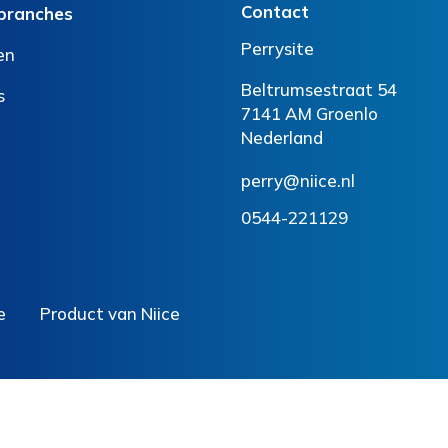
Contact
branches
Perrysite
en
Beltrumsestraat 54
s
7141 AM Groenlo
Nederland
perry@niice.nl
0544-221129
e
Product van Niice