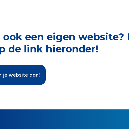
ij ook een eigen website? 
p de link hieronder!
r je website aan!