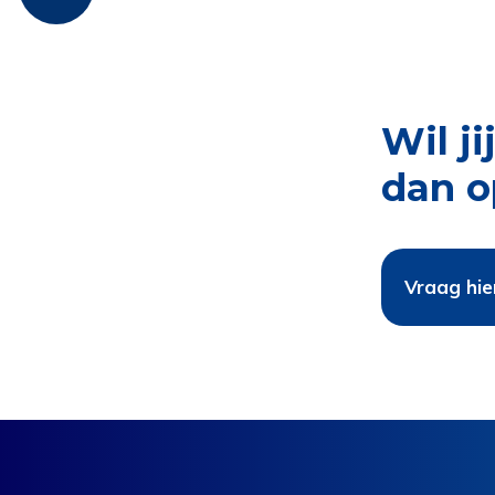
Wil j
dan o
Vraag hie