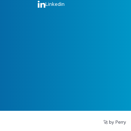
Linkedin
🚀 by Perry