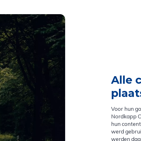
Alle 
plaat
Voor hun g
Nordkapp Ch
hun content
werd gebrui
werden dagel